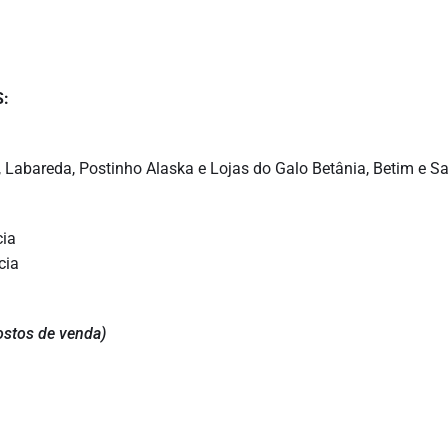
S:
 Labareda, Postinho Alaska e Lojas do Galo Betânia, Betim e Sa
cia
cia
postos de venda)