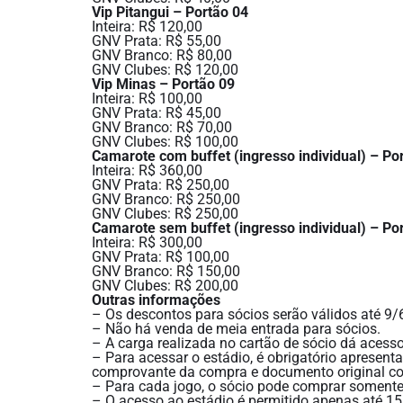
Vip Pitangui – Portão 04
Inteira: R$ 120,00
GNV Prata: R$ 55,00
GNV Branco: R$ 80,00
GNV Clubes: R$ 120,00
Vip Minas – Portão 09
Inteira: R$ 100,00
GNV Prata: R$ 45,00
GNV Branco: R$ 70,00
GNV Clubes: R$ 100,00
Camarote com buffet (ingresso individual) – Po
Inteira: R$ 360,00
GNV Prata: R$ 250,00
GNV Branco: R$ 250,00
GNV Clubes: R$ 250,00
Camarote sem buffet (ingresso individual) – Po
Inteira: R$ 300,00
GNV Prata: R$ 100,00
GNV Branco: R$ 150,00
GNV Clubes: R$ 200,00
Outras informações
– Os descontos para sócios serão válidos até 9/
– Não há venda de meia entrada para sócios.
– A carga realizada no cartão de sócio dá acess
– Para acessar o estádio, é obrigatório apresenta
comprovante da compra e documento original co
– Para cada jogo, o sócio pode comprar somente
– O acesso ao estádio é permitido apenas até 1