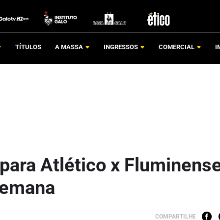
TÍTULOS
A MASSA
INGRESSOS
COMERCIAL
I
para Atlético x Fluminens
 semana
COMPARTILHE