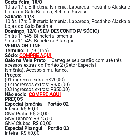
Sexta-feira, 10/8
10 às 17h: Bilheteria Ismênia, Labareda, Postinho Alaska e
Lojas do Galo Betânia, Betim e Savassi
Sábado, 11/8
10 às 17h: Bilheteria Ismênia, Labareda, Postinho Alaska e
Lojas do Galo Betânia
Domingo, 12/8 (SEM DESCONTO P/ SÓCIO)
9h às 11h45: Bilheteria Ismênia
9h às 11h45: Bilheteria Pitangui
VENDA ON-LINE
Término:
11/8 (15h)
Sócio
:
COMPRE AQUI
Galo na Veia Preto
– Carregue seu cartão com até três
acessos extras do Portão 2 (Setor Especial
Ismênia). Acesso simultâneo.
Preços:
(01 ingresso extra: R$20,00)
(02 ingressos extras: R$35,00)
(03 ingressos extras: R$50,00)
Não sócio
:
COMPRE AQUI
PREÇOS
Especial Ismênia – Portão 02
Inteira: R$ 60,00
GNV Prata: R$ 20,00
GNV Branco: R$ 45,00
GNV Clubes: R$ 60,00
Especial Pitangui – Portão 03
Inteira: R$ 60,00