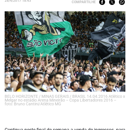
28/4/2017 18:43
COMPARTILHE
BELO HORIZONTE / MINAS GERAIS / BRASIL 14.04.2016 Atlético x
Melgar no estádio Arena Mineirão – Copa Libertadores 2016 –
foto: Bruno Cantini/Atlético MG
Continua neste final de semana a venda de ingressos para