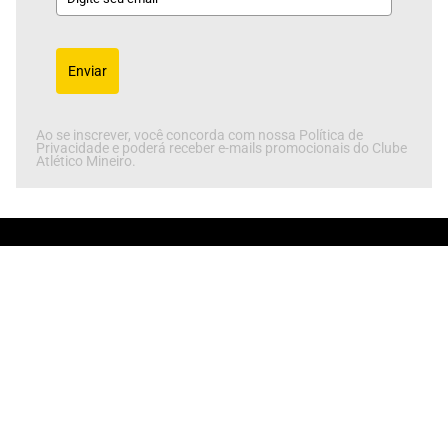
Enviar
Ao se inscrever, você concorda com nossa Política de
Privacidade e poderá receber e-mails promocionais do Clube
Atlético Mineiro.
Rua Cristina Maria de Assis, 202 - Califórnia
Belo Horizonte - MG, 30855-440
SEJA SÓCIO GALO NA VEIA