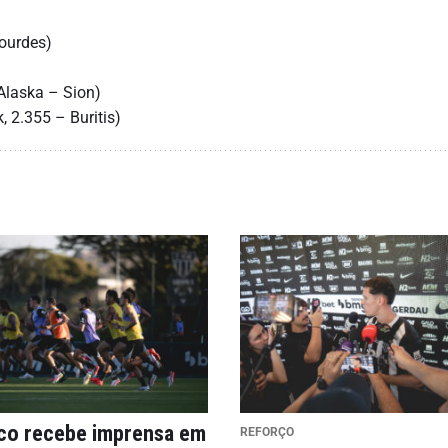
Lourdes)
 Alaska – Sion)
, 2.355 – Buritis)
ico recebe imprensa em
REFORÇO