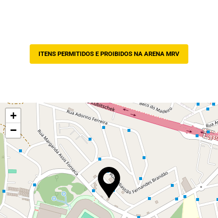
ITENS PERMITIDOS E PROIBIDOS NA ARENA MRV
+
−