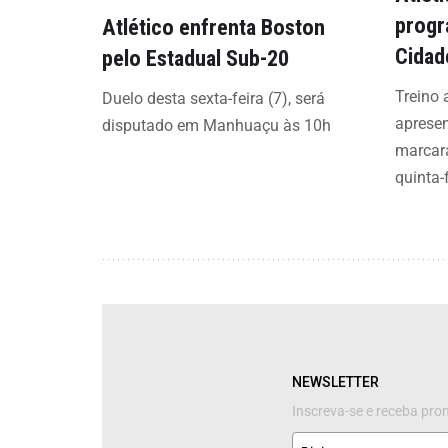
progr
Atlético enfrenta Boston
Cidad
pelo Estadual Sub-20
Treino 
Duelo desta sexta-feira (7), será
aprese
disputado em Manhuaçu às 10h
marcar
quinta-f
NEWSLETTER
Inscreva-se e receba pr