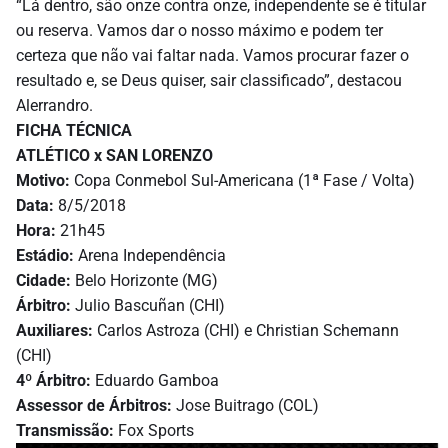
“Lá dentro, são onze contra onze, independente se é titular
ou reserva. Vamos dar o nosso máximo e podem ter
certeza que não vai faltar nada. Vamos procurar fazer o
resultado e, se Deus quiser, sair classificado”, destacou
Alerrandro.
FICHA TÉCNICA
ATLÉTICO x SAN LORENZO
Motivo:
Copa Conmebol Sul-Americana (1ª Fase / Volta)
Data:
8/5/2018
Hora:
21h45
Estádio:
Arena Independência
Cidade:
Belo Horizonte (MG)
Árbitro:
Julio Bascuñan (CHI)
Auxiliares:
Carlos Astroza (CHI) e Christian Schemann
(CHI)
4º Árbitro:
Eduardo Gamboa
Assessor de Árbitros:
Jose Buitrago (COL)
Transmissão:
Fox Sports