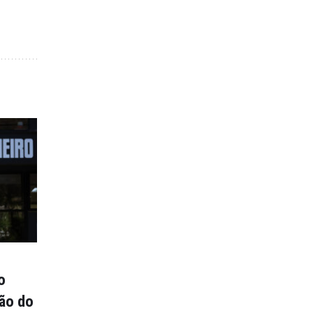
o
ção do