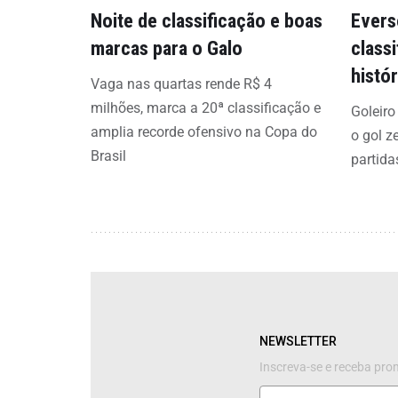
Noite de classificação e boas
Evers
marcas para o Galo
class
histó
Vaga nas quartas rende R$ 4
milhões, marca a 20ª classificação e
Goleiro
amplia recorde ofensivo na Copa do
o gol z
Brasil
partida
NEWSLETTER
Inscreva-se e receba pr