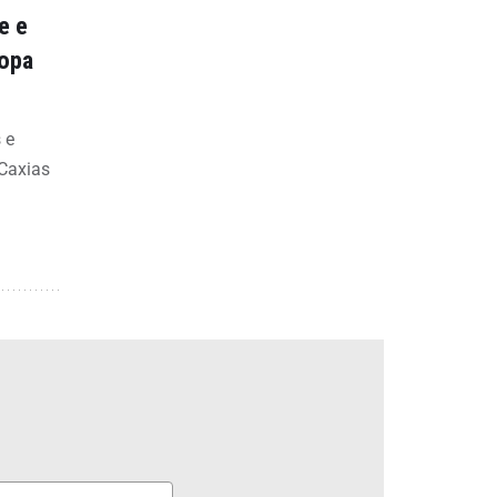
e e
Copa
 e
 Caxias