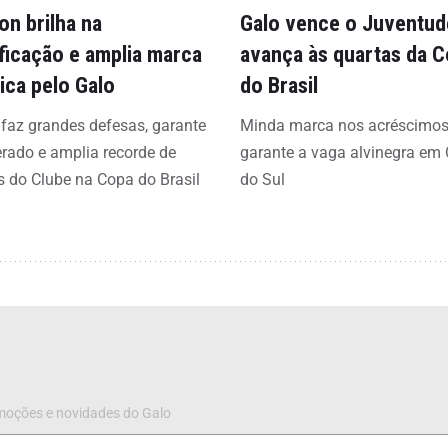
on brilha na
Galo vence o Juventud
ificação e amplia marca
avança às quartas da 
rica pelo Galo
do Brasil
 faz grandes defesas, garante
Minda marca nos acréscimos
erado e amplia recorde de
garante a vaga alvinegra em
s do Clube na Copa do Brasil
do Sul
omoções e novidades do Galo