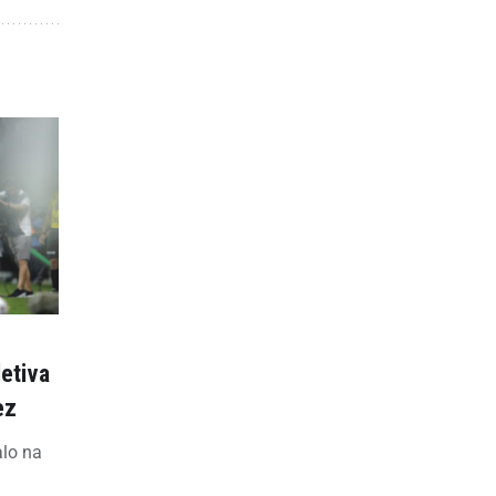
letiva
ez
alo na