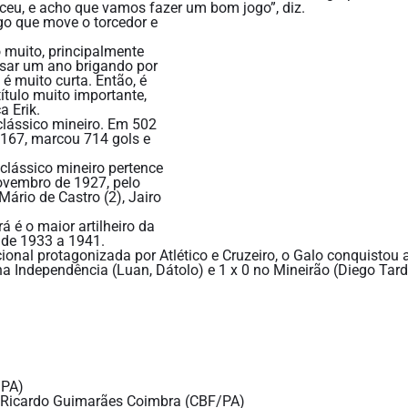
sceu, e acho que vamos fazer um bom jogo”, diz.
go que move o torcedor e
 muito, principalmente
sar um ano brigando por
 é muito curta. Então, é
tulo muito importante,
a Erik.
clássico mineiro. Em 502
 167, marcou 714 gols e
clássico mineiro pertence
novembro de 1927, pelo
ário de Castro (2), Jairo
á é o maior artilheiro da
o de 1933 a 1941.
onal protagonizada por Atlético e Cruzeiro, o Galo conquistou
ena Independência (Luan, Dátolo) e 1 x 0 no Mineirão (Diego Tarde
/PA)
 Ricardo Guimarães Coimbra (CBF/PA)