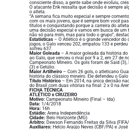
consciente disso, a gente sabe onde evoluiu, cre
O atacante Erik ressalta que decisão é sempre al
o atleta.
“A semana fica muito especial e sempre comento
com os mais jovens, que é sempre bom você pas
títulos e conquistando porque a carreira do atleta
uma decisão especial e vamos em busca de um tí
não só para mim, mas para todo o grupo”, destac
Estatísticas
– O Atlético é o grande vencedor do 
jogos, o Galo venceu 202, empatou 133 e perdeu
sofreu 637.
Maior Goleada
– A maior goleada da história do 
ao Galo, que venceu o rival por 9 a 2, em 27 de 
Campeonato Mineiro. Os gols foram de Said (3), M
(3) e Getúlio.
Maior Artilheiro
– Com 26 gols, o atleticano Guar
história do clássico mineiro. Ele defendeu o Gal
Título Histórico
– Em 2014, na única decisão naci
do Brasil com duas vitórias na final: 2 x 0 na Ar
FICHA TÉCNICA
ATLÉTICO x CRUZEIRO
Motivo:
Campeonato Mineiro (Final – Ida)
Data:
1/4/2018
Hora:
16h
Estádio:
Arena Independência
Cidade:
Belo Horizonte (MG)
Árbitro:
Dewson Fernando Freitas da Silva (FIFA
Auxiliares:
Helcio Araújo Neves (CBF/PA) e José