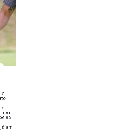
a o
ato
de
er um
ipe na
 já um