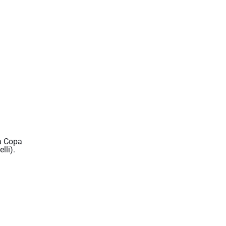
 a Copa
lli).