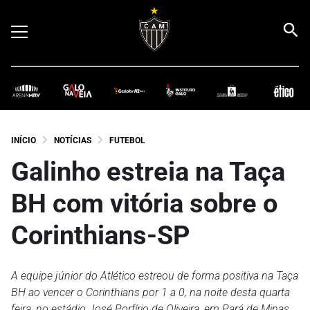
INÍCIO
NOTÍCIAS
FUTEBOL
Galinho estreia na Taça
BH com vitória sobre o
Corinthians-SP
A equipe júnior do Atlético estreou de forma positiva na Taça
BH ao vencer o Corinthians por 1 a 0, na noite desta quarta
feira, no estádio José Porfírio de Oliveira, em Pará de Minas.