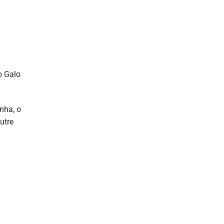
o Galo
nha, o
utre