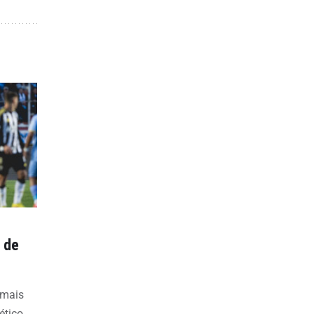
 de
 mais
ético