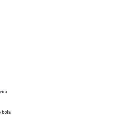
eira
 bola