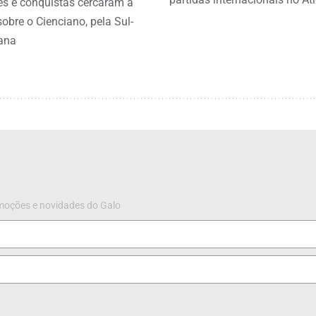
s e conquistas cercaram a
 sobre o Cienciano, pela Sul-
ana
omoções e novidades do Galo