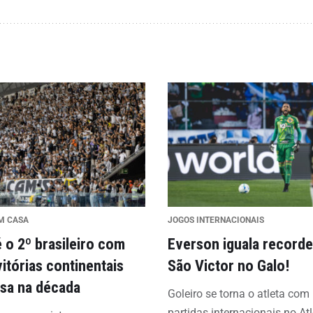
M CASA
JOGOS INTERNACIONAIS
é o 2º brasileiro com
Everson iguala recorde
vitórias continentais
São Victor no Galo!
sa na década
Goleiro se torna o atleta com
partidas internacionais no Atl