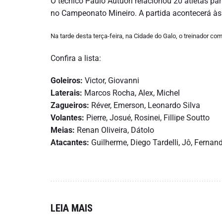
O técnico Paulo Autuori relacionou 20 atletas par
no Campeonato Mineiro. A partida acontecerá às 
Na tarde desta terça-feira, na Cidade do Galo, o treinador co
Confira a lista:
Goleiros:
Victor, Giovanni
Laterais:
Marcos Rocha, Alex, Michel
Zagueiros:
Réver, Emerson, Leonardo Silva
Volantes:
Pierre, Josué, Rosinei, Fillipe Soutto
Meias:
Renan Oliveira, Dátolo
Atacantes:
Guilherme, Diego Tardelli, Jô, Fernan
LEIA MAIS