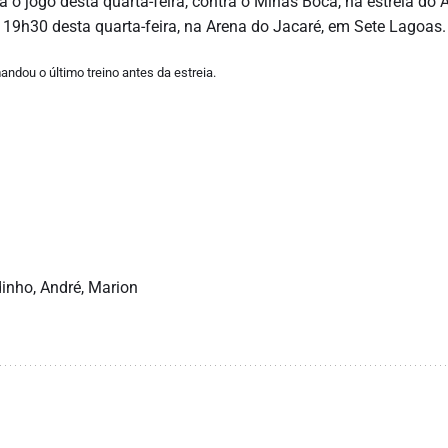
a o jogo desta quarta-feira, contra o Minas Boca, na estreia do A
19h30 desta quarta-feira, na Arena do Jacaré, em Sete Lagoas.
mandou o último treino antes da estreia.
dinho, André, Marion