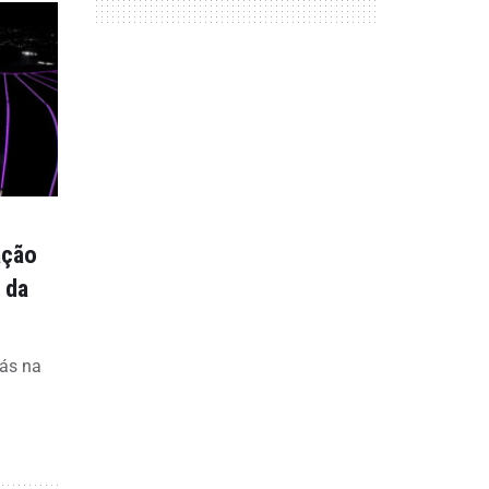
ação
 da
lás na