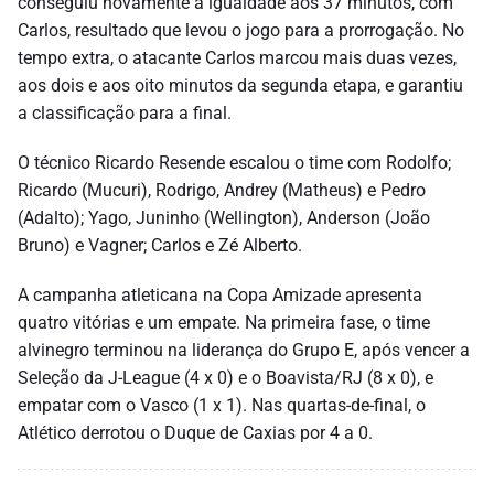
conseguiu novamente a igualdade aos 37 minutos, com
Carlos, resultado que levou o jogo para a prorrogação. No
tempo extra, o atacante Carlos marcou mais duas vezes,
aos dois e aos oito minutos da segunda etapa, e garantiu
a classificação para a final.
O técnico Ricardo Resende escalou o time com Rodolfo;
Ricardo (Mucuri), Rodrigo, Andrey (Matheus) e Pedro
(Adalto); Yago, Juninho (Wellington), Anderson (João
Bruno) e Vagner; Carlos e Zé Alberto.
A campanha atleticana na Copa Amizade apresenta
quatro vitórias e um empate. Na primeira fase, o time
alvinegro terminou na liderança do Grupo E, após vencer a
Seleção da J-League (4 x 0) e o Boavista/RJ (8 x 0), e
empatar com o Vasco (1 x 1). Nas quartas-de-final, o
Atlético derrotou o Duque de Caxias por 4 a 0.