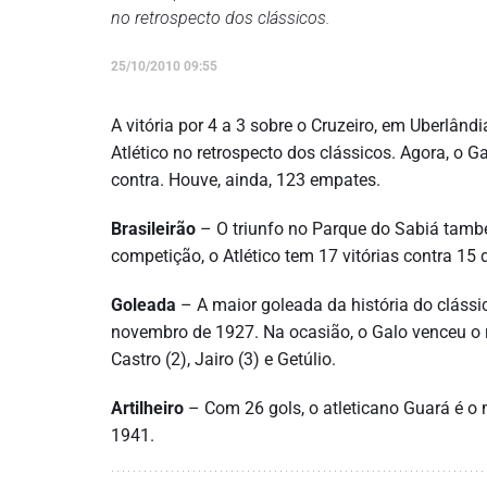
no retrospecto dos clássicos.
25/10/2010 09:55
A vitória por 4 a 3 sobre o Cruzeiro, em Uberlân
Atlético no retrospecto dos clássicos. Agora, o Ga
contra. Houve, ainda, 123 empates.
Brasileirão
– O triunfo no Parque do Sabiá també
competição, o Atlético tem 17 vitórias contra 15 
Goleada
– A maior goleada da história do cláss
novembro de 1927. Na ocasião, o Galo venceu o ri
Castro (2), Jairo (3) e Getúlio.
Artilheiro
– Com 26 gols, o atleticano Guará é o m
1941.