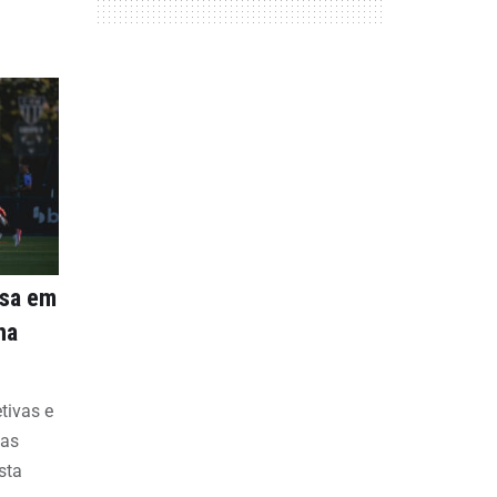
nsa em
na
etivas e
bas
sta