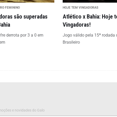
IRO FEMININO
HOJE TEM VINGADORAS
doras são superadas
Atlético x Bahia: Hoje 
Bahia
Vingadoras!
fre derrota por 3 a 0 em
Jogo válido pela 15ª rodada 
gem
Brasileiro
omoções e novidades do Galo