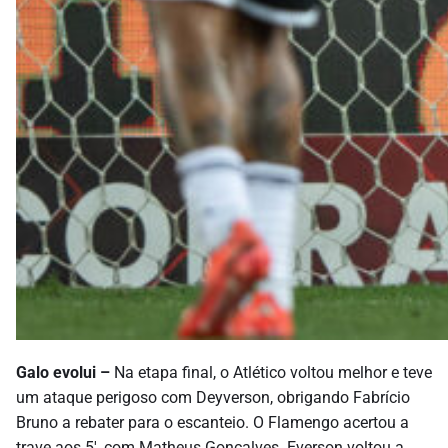
Galo evolui –
Na etapa final, o Atlético voltou melhor e teve
um ataque perigoso com Deyverson, obrigando Fabrício
Bruno a rebater para o escanteio. O Flamengo acertou a
trave aos 5′, com Matheus Gonçalves. Everson voltou a