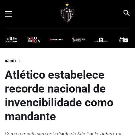
INÍCIO
Atlético estabelece
recorde nacional de
invencibilidade como
mandante
Com o empate sem gols diante do São Paulo, ontem, na