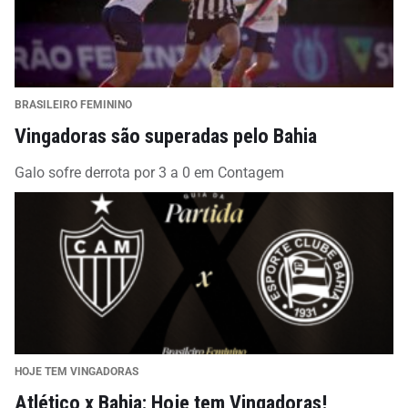
BRASILEIRO FEMININO
Vingadoras são superadas pelo Bahia
Galo sofre derrota por 3 a 0 em Contagem
HOJE TEM VINGADORAS
Atlético x Bahia: Hoje tem Vingadoras!