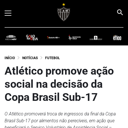
INÍCIO
NOTÍCIAS
FUTEBOL
Atlético promove ação
social na decisão da
Copa Brasil Sub-17
O Atlético promoverá troca de ingressos da final da Copa
Brasil Sub-17 por alimentos não perecíveis, em ação que
beneficiará o Serviço Voluntário de Assistência Social –