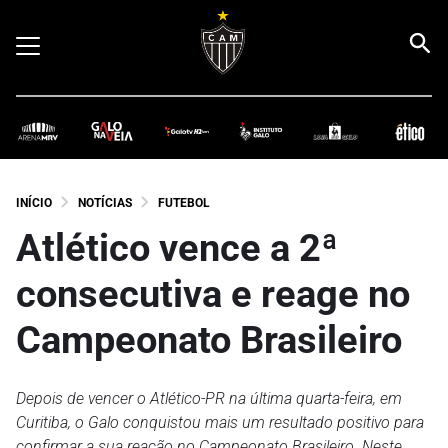
INÍCIO
NOTÍCIAS
FUTEBOL
Atlético vence a 2ª
consecutiva e reage no
Campeonato Brasileiro
Depois de vencer o Atlético-PR na última quarta-feira, em
Curitiba, o Galo conquistou mais um resultado positivo para
confirmar a sua reação no Campeonato Brasileiro. Neste