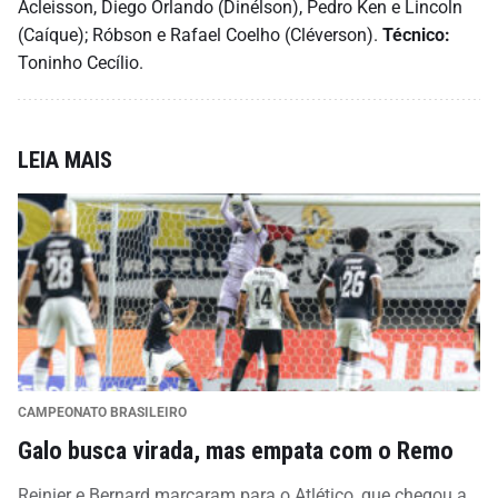
Acleisson, Diego Orlando (Dinélson), Pedro Ken e Lincoln
(Caíque); Róbson e Rafael Coelho (Cléverson).
Técnico:
Toninho Cecílio.
LEIA MAIS
CAMPEONATO BRASILEIRO
Galo busca virada, mas empata com o Remo
Reinier e Bernard marcaram para o Atlético, que chegou a