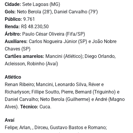
Cidade:
Sete Lagoas (MG)
Gols:
Neto Berola (28’), Daniel Carvalho (79’)
Público:
9.761
Renda:
R$ 48.230,50
Árbitro:
Paulo César Oliveira (Fifa/SP)
Auxiliares:
Carlos Nogueira Júnior (SP) e João Nobre
Chaves (SP)
Cartões amarelos:
Mancini (Atlético); Diego Orlando,
Acleisson, Robinho (Avaí)
Atlético
Renan Ribeiro; Mancini, Leonardo Silva, Réver e
Richarlyson; Fillipe Soutto, Pierre, Bernard (Triguinho) e
Daniel Carvalho; Neto Berola (Guilherme) e André (Magno
Alves).
Técnico:
Cuca.
Avaí
Felipe; Arlan, , Dirceu, Gustavo Bastos e Romano;