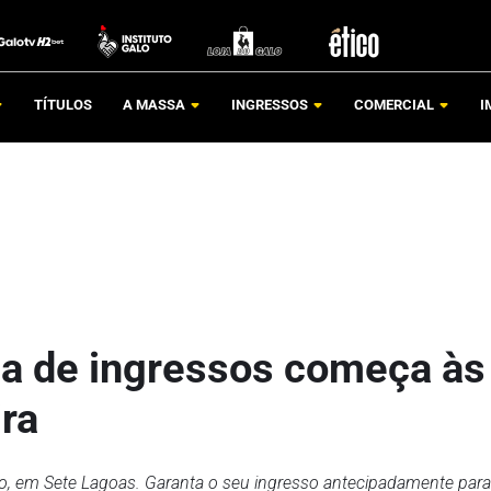
TÍTULOS
A MASSA
INGRESSOS
COMERCIAL
I
nda de ingressos começa às
ira
o, em Sete Lagoas. Garanta o seu ingresso antecipadamente para