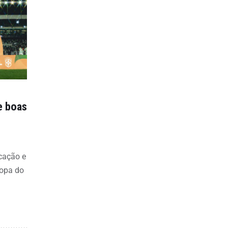
e boas
icação e
Copa do