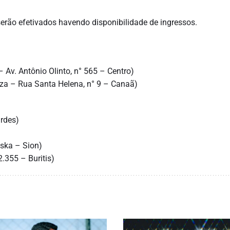
serão efetivados havendo disponibilidade de ingressos.
 Av. Antônio Olinto, n° 565 – Centro)
za – Rua Santa Helena, n° 9 – Canaã)
urdes)
aska – Sion)
2.355 – Buritis)