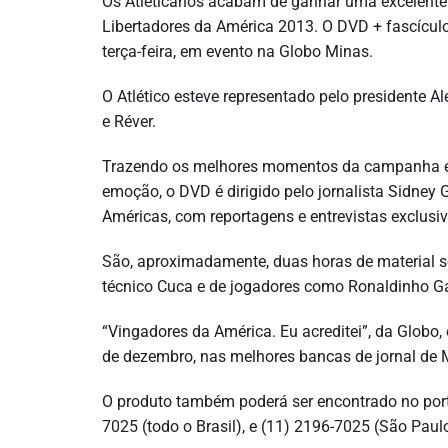
Os Atleticanos acabam de ganhar uma excelente 
Libertadores da América 2013. O DVD + fascículo 
terça-feira, em evento na Globo Minas.
O Atlético esteve representado pelo presidente Ale
e Réver.
Trazendo os melhores momentos da campanha épica
emoção, o DVD é dirigido pelo jornalista Sidney
Américas, com reportagens e entrevistas exclusiva
São, aproximadamente, duas horas de material s
técnico Cuca e de jogadores como Ronaldinho Gaúc
“Vingadores da América. Eu acreditei”, da Globo
de dezembro, nas melhores bancas de jornal de Mi
O produto também poderá ser encontrado no por
7025 (todo o Brasil), e (11) 2196-7025 (São Paulo