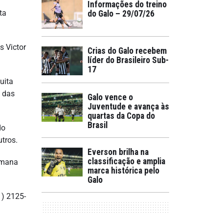
Informações do treino
ta
do Galo – 29/07/26
s Victor
Crias do Galo recebem
líder do Brasileiro Sub-
17
uita
o das
Galo vence o
Juventude e avança às
quartas da Copa do
Brasil
do
utros.
Everson brilha na
classificação e amplia
semana
marca histórica pelo
Galo
1) 2125-