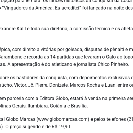
opção para lembrar os lances históricos da conquista da Copa
“Vingadores da América. Eu acreditei” foi lançado na noite des
xandre Kalil e toda sua diretoria, a comissão técnica e os atleta
, com direito a vitórias por goleada, disputas de pênalti e m
 Garambone e recorda as 14 partidas que levaram o Galo ao top
s. A apresentação é do atleticano e jornalista Chico Pinheiro.
obre os bastidores da conquista, com depoimentos exclusivos 
ho, Victor, Jô, Pierre, Donizete, Marcos Rocha e Luan, entre o
, em parceria com a Editora Globo, estará à venda na primeira 
nas Gerais, Itumbiara, Goiânia e Brasília.
tal Globo Marcas (www.globomarcas.com) e pelos telefones (2
). O preço sugerido é de R$ 19,90.