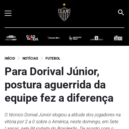
INÍCIO
NOTÍCIAS
FUTEBOL
Para Dorival Júnior,
postura aguerrida da
equipe fez a diferença
O técnico Dorival Júnior elogiou a atitude dos jogadores na
vitória por 2 a 0 sobre o América, neste domingo, em Sete
Lagoas, pela 9ª rodada do Brasileirão. De acordo com o