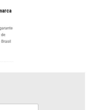
 marca
 garante
 de
 Brasil