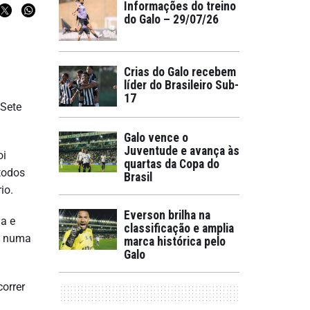
Informações do treino
do Galo – 29/07/26
Crias do Galo recebem
líder do Brasileiro Sub-
17
 Sete
Galo vence o
Juventude e avança às
oi
quartas da Copa do
 todos
Brasil
io.
Everson brilha na
a e
classificação e amplia
em numa
marca histórica pelo
Galo
orrer