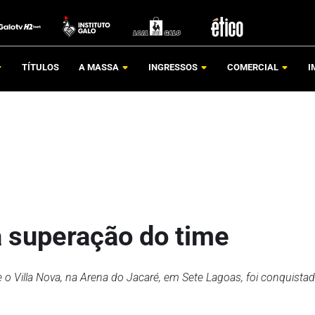
TÍTULOS
A MASSA
INGRESSOS
COMERCIAL
I
a superação do time
re o Villa Nova, na Arena do Jacaré, em Sete Lagoas, foi conquista