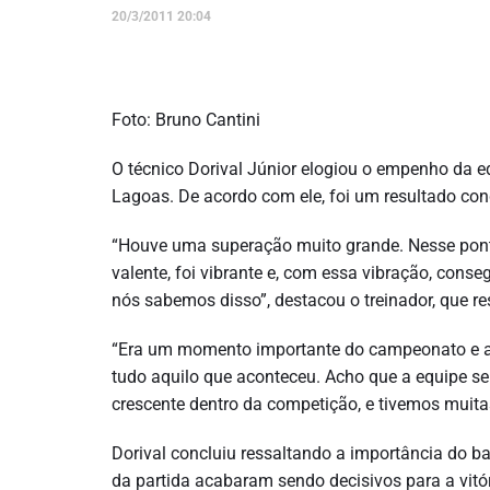
20/3/2011 20:04
Foto: Bruno Cantini
O técnico Dorival Júnior elogiou o empenho da eq
Lagoas. De acordo com ele, foi um resultado co
“Houve uma superação muito grande. Nesse ponto,
valente, foi vibrante e, com essa vibração, cons
nós sabemos disso”, destacou o treinador, que re
“Era um momento importante do campeonato e a
tudo aquilo que aconteceu. Acho que a equipe s
crescente dentro da competição, e tivemos muitas
Dorival concluiu ressaltando a importância do b
da partida acabaram sendo decisivos para a vitór