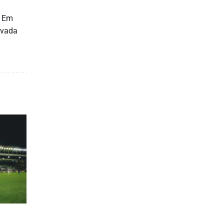
. Em
ovada