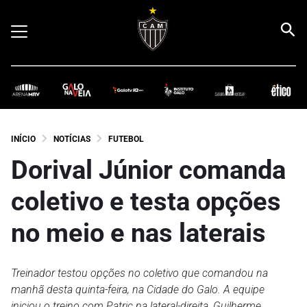
INÍCIO
NOTÍCIAS
FUTEBOL
Dorival Júnior comanda
coletivo e testa opções
no meio e nas laterais
Treinador testou opções no coletivo que comandou na
manhã desta quinta-feira, na Cidade do Galo. A equipe
iniciou o treino com Patric na lateral-direita, Guilherme