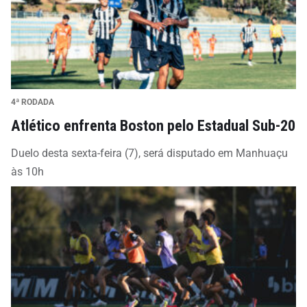
4ª RODADA
Atlético enfrenta Boston pelo Estadual Sub-20
Duelo desta sexta-feira (7), será disputado em Manhuaçu
às 10h