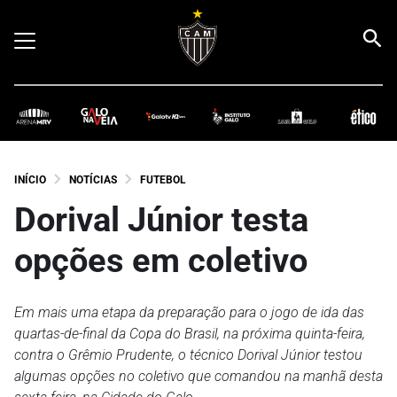
INÍCIO
NOTÍCIAS
FUTEBOL
Dorival Júnior testa
opções em coletivo
Em mais uma etapa da preparação para o jogo de ida das
quartas-de-final da Copa do Brasil, na próxima quinta-feira,
contra o Grêmio Prudente, o técnico Dorival Júnior testou
algumas opções no coletivo que comandou na manhã desta