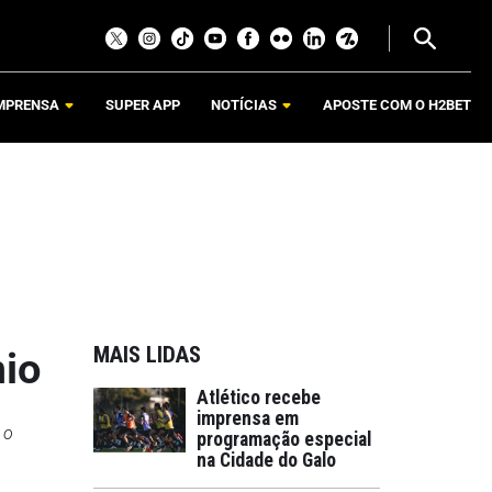
MPRENSA
SUPER APP
NOTÍCIAS
APOSTE COM O H2BET
MAIS LIDAS
mio
Atlético recebe
imprensa em
 o
programação especial
na Cidade do Galo