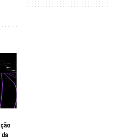
ação
 da