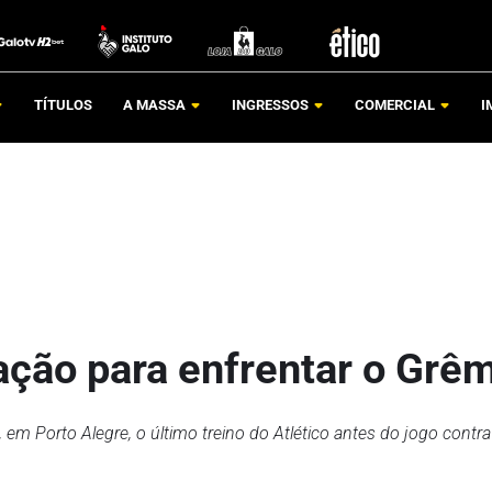
TÍTULOS
A MASSA
INGRESSOS
COMERCIAL
I
ação para enfrentar o Grê
 Porto Alegre, o último treino do Atlético antes do jogo contra