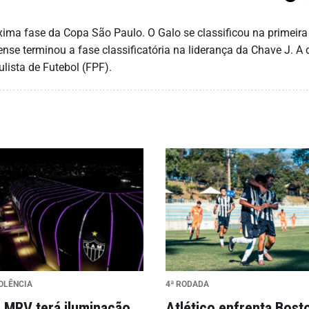
óxima fase da Copa São Paulo. O Galo se classificou na primeira
se terminou a fase classificatória na liderança da Chave J. A 
lista de Futebol (FPF).
IOLÊNCIA
4ª RODADA
 MRV terá iluminação
Atlético enfrenta Bost