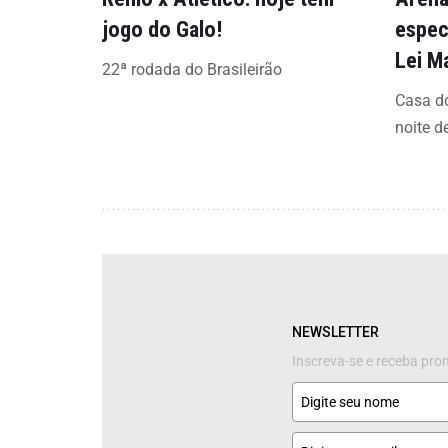
jogo do Galo!
espec
Lei M
22ª rodada do Brasileirão
Casa do
noite d
NEWSLETTER
Inscreva-se e receba pr