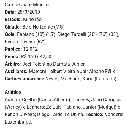
Campeonato Mineiro
Data:
28/3/2010
Estádio:
Mineirão
Cidade:
Belo Horizonte (MG)
Gols:
Fabiano (10’) (15’), Diego Tardelli (28’) (76’) (85’),
Renan Oliveira (52’)
Público:
12.012
Renda:
R$ 160.642,50
Árbitro:
Joel Tolentino Damata Júnior
Auxiliares:
Marconi Helbert Vieira e Jair Albano Félix
Cartões amarelos:
Neylor, Machado, Kanu (Ituiutaba)
Atlético
Aranha; Coelho (Carlos Alberto), Cáceres, Jairo Campos
(Werley) e Leandro; Zé Luis, Fabiano, Júnior (Muriqui) e
Renan Oliveira; Diego Tardelli e Obina.
Técnico:
Vanderlei
Luxemburgo.