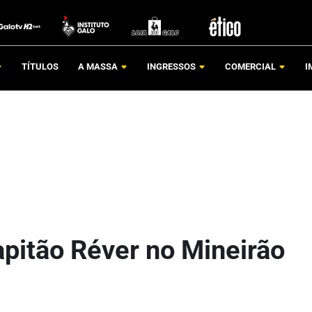
TÍTULOS
A MASSA
INGRESSOS
COMERCIAL
I
pitão Réver no Mineirão