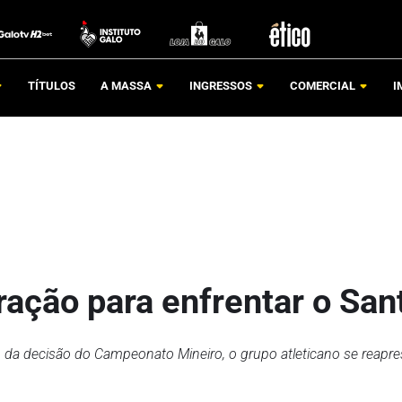
TÍTULOS
A MASSA
INGRESSOS
COMERCIAL
I
aração para enfrentar o San
ogo da decisão do Campeonato Mineiro, o grupo atleticano se reapr