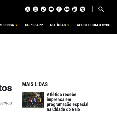
MPRENSA
SUPER APP
NOTÍCIAS
APOSTE COM O H2BET
MAIS LIDAS
tos
Atlético recebe
imprensa em
esentou
programação especial
na Cidade do Galo