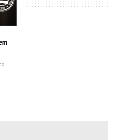
tem
do