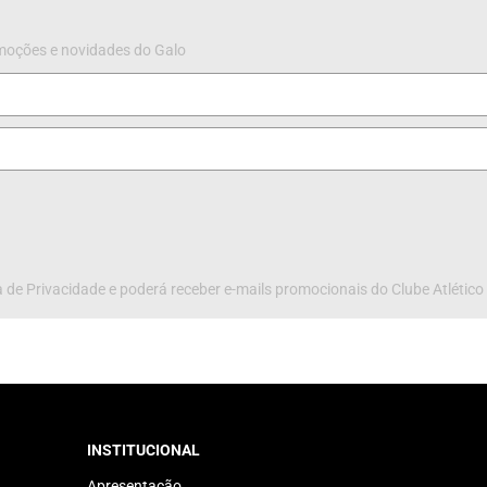
omoções e novidades do Galo
 de Privacidade e poderá receber e-mails promocionais do Clube Atlético
INSTITUCIONAL
Apresentação