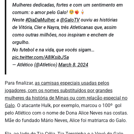
Mulheres dedicadas, fortes e com um sentimento em
comum: o amor pelo Galo!
Neste
#DiaDaMulher
, a
@GaloTV
ouviu as histórias
de Vitória, Cler e Nayra, três Atleticanas que, assim
como outras milhões, nos inspiram e enchem de
orgulho.
No futebol e na vida, que vocês sigam…
pic.twitter.com/A8lKsibJ5a
— Atlético (@Atletico)
March 8, 2024
Para finalizar,
as camisas especiais usadas pelos
jogadores, com os nomes substituídos por grandes
mulheres da história de Minas ou com relação especial no
Galo
. O atacante Hulk, por exemplo, marcou o 100º gol
pelo Atlético com o nome de Dona Alice Neves nas costas.
Mãe do fundado Mário Neves, Alice foi matriarca do Galo.
Ela, ao lado de Tia Célia, Tia Terezinha e a Vovó do Galo