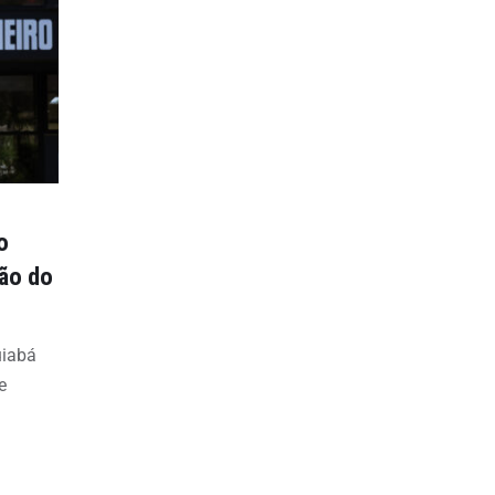
o
ção do
uiabá
e