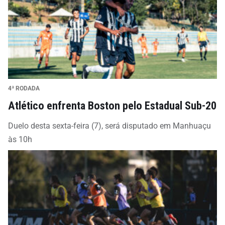
4ª RODADA
Atlético enfrenta Boston pelo Estadual Sub-20
Duelo desta sexta-feira (7), será disputado em Manhuaçu
às 10h