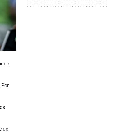
com o
 Por
mos
e do