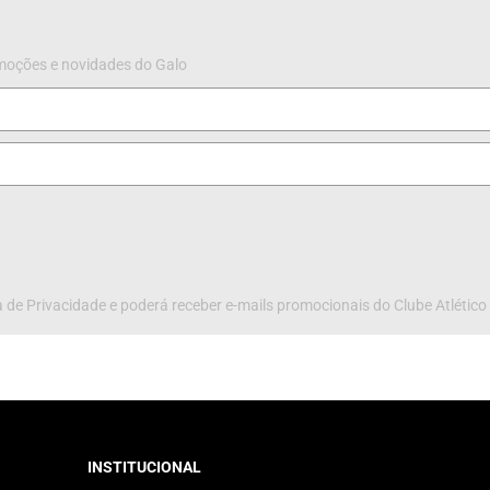
omoções e novidades do Galo
 de Privacidade e poderá receber e-mails promocionais do Clube Atlético
INSTITUCIONAL