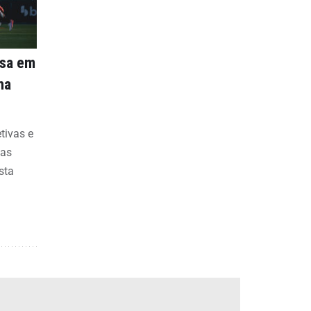
nsa em
na
etivas e
bas
sta