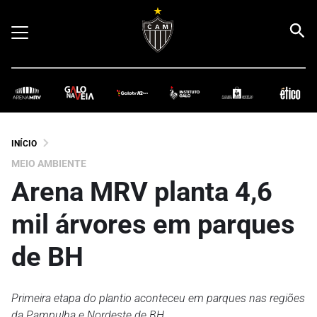
INÍCIO
MEIO AMBIENTE
Arena MRV planta 4,6
mil árvores em parques
de BH
Primeira etapa do plantio aconteceu em parques nas regiões
da Pampulha e Nordeste de BH