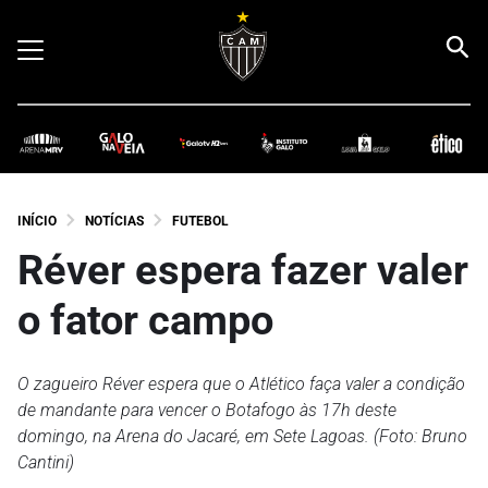
INÍCIO
NOTÍCIAS
FUTEBOL
Réver espera fazer valer
o fator campo
O zagueiro Réver espera que o Atlético faça valer a condição
de mandante para vencer o Botafogo às 17h deste
domingo, na Arena do Jacaré, em Sete Lagoas. (Foto: Bruno
Cantini)