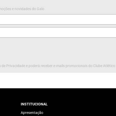
omoções e novidades do Galo
 de Privacidade e poderá receber e-mails promocionais do Clube Atlético
INSTITUCIONAL
Apresentação