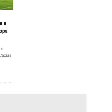
e e
Copa
 e
 Caxias