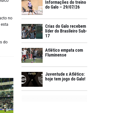
édico
Informações do treino
do Galo – 29/07/26
acto no
 esta
Crias do Galo recebem
líder do Brasileiro Sub-
17
is do
Atlético empata com
Fluminense
Juventude x Atlético:
hoje tem jogo do Galo!