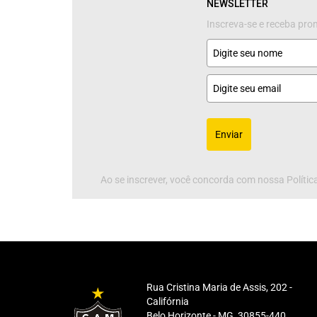
NEWSLETTER
Inscreva-se e receba pr
Enviar
Ao se inscrever, você concorda com nossa Política
Rua Cristina Maria de Assis, 202 -
Califórnia
Belo Horizonte - MG, 30855-440