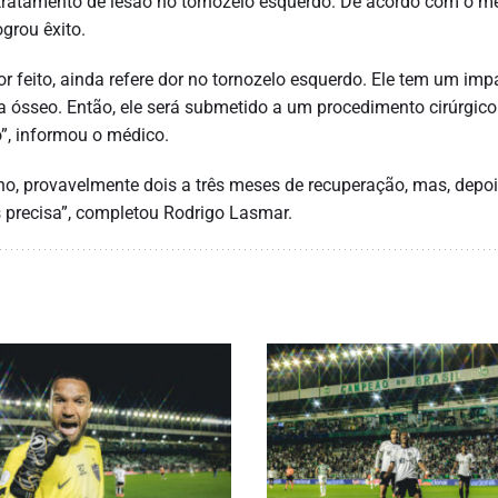
 tratamento de lesão no tornozelo esquerdo. De acordo com o m
grou êxito.
r feito, ainda refere dor no tornozelo esquerdo. Ele tem um imp
 ósseo. Então, ele será submetido a um procedimento cirúrgico
”, informou o médico.
rno, provavelmente dois a três meses de recuperação, mas, depo
 precisa”, completou Rodrigo Lasmar.