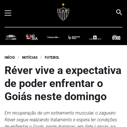
INÍCIO
NOTÍCIAS
FUTEBOL
Réver vive a expectativa
de poder enfrentar o
Goiás neste domingo
Em recuperação de um estiramento muscular, o zagueiro
Réver segue realizando tratamento e espera ter condições
de enfrentar o Goiás, neste domingo, em Sete Lagoas, na