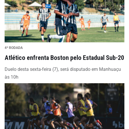
4ª RODADA
Atlético enfrenta Boston pelo Estadual Sub-20
Duelo desta sexta-feira (7), será disputado em Manhuaçu
às 10h