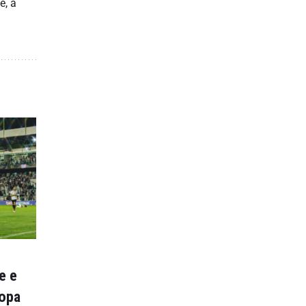
e, a
e e
Copa