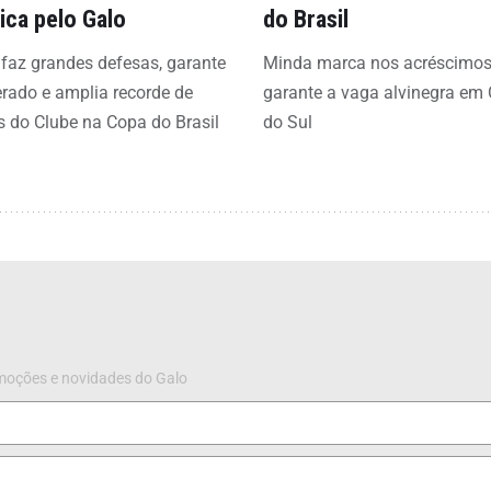
rica pelo Galo
do Brasil
 faz grandes defesas, garante
Minda marca nos acréscimos
erado e amplia recorde de
garante a vaga alvinegra em
s do Clube na Copa do Brasil
do Sul
omoções e novidades do Galo