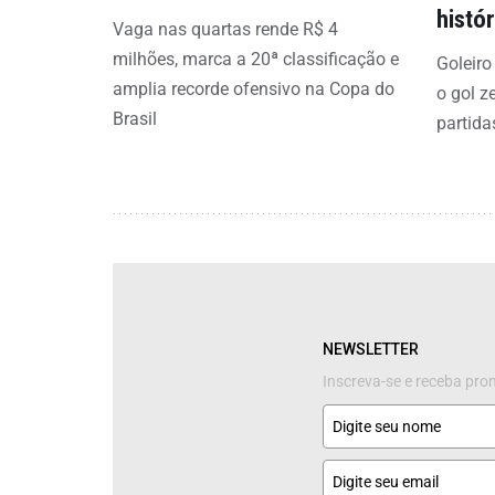
histó
Vaga nas quartas rende R$ 4
milhões, marca a 20ª classificação e
Goleiro
amplia recorde ofensivo na Copa do
o gol z
Brasil
partida
NEWSLETTER
Inscreva-se e receba pr