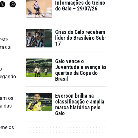
Informações do treino
do Galo – 29/07/26
Crias do Galo recebem
líder do Brasileiro Sub-
este
17
tas a
Galo vence o
Juventude e avança às
o
quartas da Copa do
chegando
Brasil
Everson brilha na
ram os
classificação e amplia
da das
marca histórica pelo
Galo
orneios