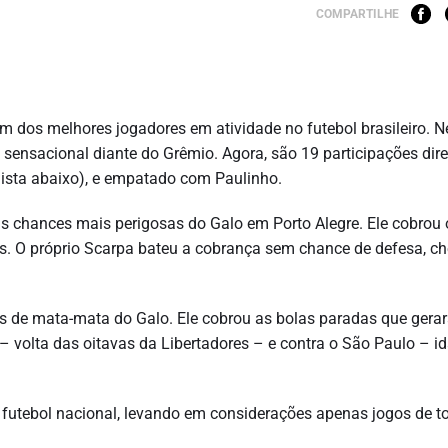
COMPARTILHE
m dos melhores jogadores em atividade no futebol brasileiro. N
a sensacional diante do Grêmio. Agora, são 19 participações dire
 lista abaixo), e empatado com Paulinho.
s chances mais perigosas do Galo em Porto Alegre. Ele cobrou 
ios. O próprio Scarpa bateu a cobrança sem chance de defesa, 
res de mata-mata do Galo. Ele cobrou as bolas paradas que gera
– volta das oitavas da Libertadores – e contra o São Paulo – i
o futebol nacional, levando em considerações apenas jogos de t