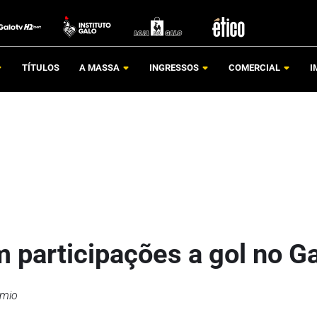
TÍTULOS
A MASSA
INGRESSOS
COMERCIAL
I
m participações a gol no G
êmio