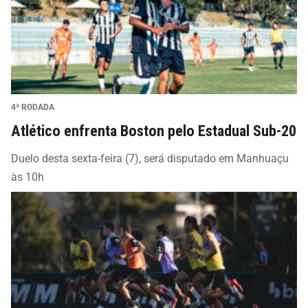
4ª RODADA
Atlético enfrenta Boston pelo Estadual Sub-20
Duelo desta sexta-feira (7), será disputado em Manhuaçu
às 10h