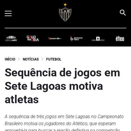
INÍCIO
NOTÍCIAS
FUTEBOL
Sequência de jogos em
Sete Lagoas motiva
atletas
A sequência de três jogos em Sete Lagoas no Campeonato
Brasileiro motiva os jogadores do Atlético, que esperam
aproveitá-la para buscar a reação definitiva na competição.