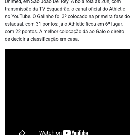
Unimed, em São João Del Rey. A bola rola às 20h, com
transmissão da TV Esquadrão, o canal oficial do Athletic
no YouTube. O Galinho foi 3º colocado na primeira fase do
estadual, com 31 pontos; já o Athletic ficou em 6º lugar,
com 22 pontos. A melhor colocação dá ao Galo o direito
de decidir a classificação em casa.