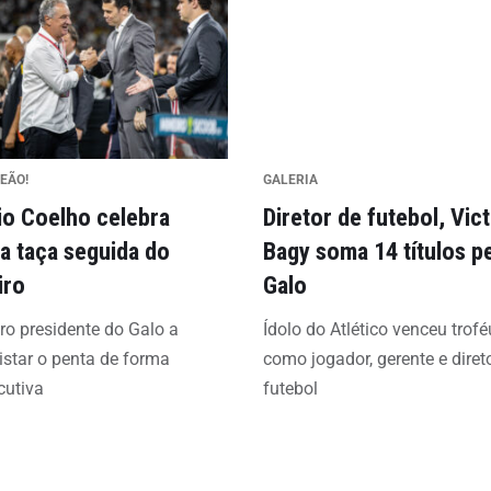
EÃO!
GALERIA
io Coelho celebra
Diretor de futebol, Vic
ta taça seguida do
Bagy soma 14 títulos p
iro
Galo
ro presidente do Galo a
Ídolo do Atlético venceu trof
star o penta de forma
como jogador, gerente e diret
cutiva
futebol