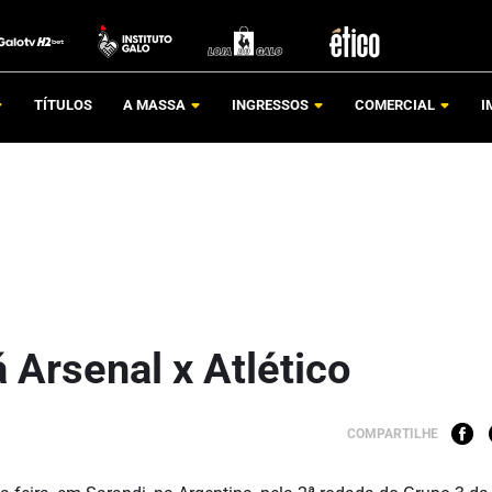
TÍTULOS
A MASSA
INGRESSOS
COMERCIAL
I
á Arsenal x Atlético
COMPARTILHE