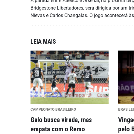
A partida entre Atlético e Arsenal, na próxima te
Bridgestone Libertadores, será dirigida por um tr
Nievas e Carlos Changalas. O jogo acontecerá às
LEIA MAIS
CAMPEONATO BRASILEIRO
BRASILE
Galo busca virada, mas
Vinga
empata com o Remo
pelo 