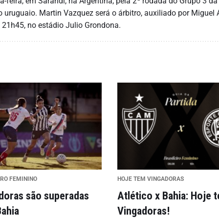
rça-feira, em Sarandi, na Argentina, pela 2ª rodada do Grupo 3 d
io uruguaio. Martin Vazquez será o árbitro, auxiliado por Miguel 
 21h45, no estádio Julio Grondona.
IRO FEMININO
HOJE TEM VINGADORAS
doras são superadas
Atlético x Bahia: Hoje 
Bahia
Vingadoras!