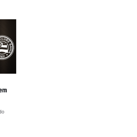
tem
do