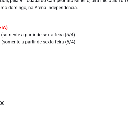
e Boa, pela 9ª rodada do Campeonato Mineiro, terá início às 10h
óximo domingo, na Arena Independência.
EIA)
 (somente a partir de sexta-feira (5/4)
 (somente a partir de sexta-feira (5/4)
0
,00